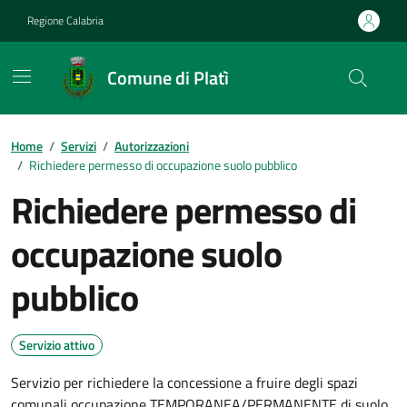
Vai ai contenuti
Vai al footer
Regione Calabria
Comune di Platì
Home
/
Servizi
/
Autorizzazioni
/
Richiedere permesso di occupazione suolo pubblico
Richiedere permesso di
occupazione suolo
pubblico
Servizio attivo
Servizio per richiedere la concessione a fruire degli spazi
comunali occupazione TEMPORANEA/PERMANENTE di suolo