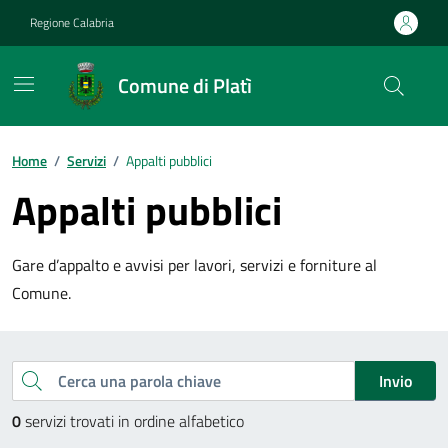
Vai ai contenuti
Vai al footer
Regione Calabria
Comune di Platì
Home
/
Servizi
/
Appalti pubblici
Appalti pubblici
Gare d’appalto e avvisi per lavori, servizi e forniture al
Comune.
Esplora tutti i servizi
Cerca una parola chiave
Invio
0
servizi trovati in ordine alfabetico