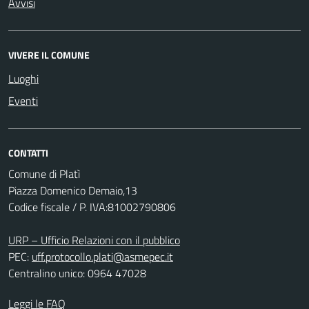
Avvisi
VIVERE IL COMUNE
Luoghi
Eventi
CONTATTI
Comune di Platì
Piazza Domenico Demaio,13
Codice fiscale / P. IVA:81002790806
URP – Ufficio Relazioni con il pubblico
PEC:
uff.protocollo.plati@asmepec.it
Centralino unico: 0964 47028
Leggi le FAQ