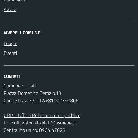
Avvisi
VIVERE IL COMUNE
Luoghi
Eventi
CONTATTI
Comune di Platì
Piazza Domenico Demaio,13
Codice fiscale / P. IVA:81002790806
URP – Ufficio Relazioni con il pubblico
PEC:
uff.protocollo.plati@asmepec.it
Centralino unico: 0964 47028