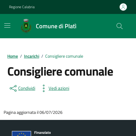
Vai ai contenuti
Vai al footer
Regione Calabria
Comune di Platì
Home
/
Incarichi
/
Consigliere comunale
Consigliere comunale
Condividi
Vedi azioni
Pagina aggiornata il 06/07/2026