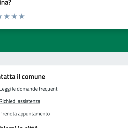
ina?
a 1 stelle su 5
luta 2 stelle su 5
Valuta 3 stelle su 5
Valuta 4 stelle su 5
Valuta 5 stelle su 5
tatta il comune
Leggi le domande frequenti
Richiedi assistenza
Prenota appuntamento