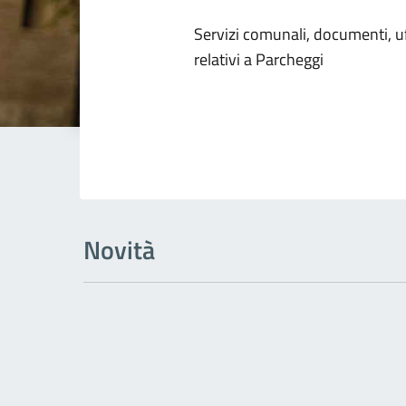
Dettagli dell
Servizi comunali, documenti, uff
relativi a Parcheggi
Novità