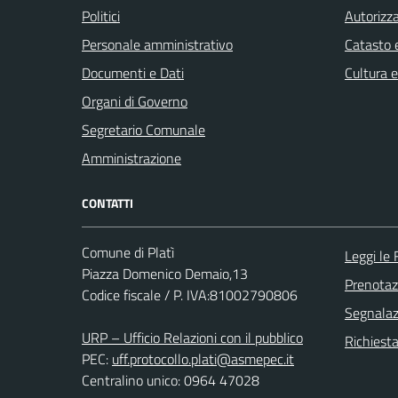
Politici
Autorizza
Personale amministrativo
Catasto e
Documenti e Dati
Cultura 
Organi di Governo
Segretario Comunale
Amministrazione
CONTATTI
Comune di Platì
Leggi le
Piazza Domenico Demaio,13
Prenota
Codice fiscale / P. IVA:81002790806
Segnalazi
URP – Ufficio Relazioni con il pubblico
Richiest
PEC:
uff.protocollo.plati@asmepec.it
Centralino unico: 0964 47028