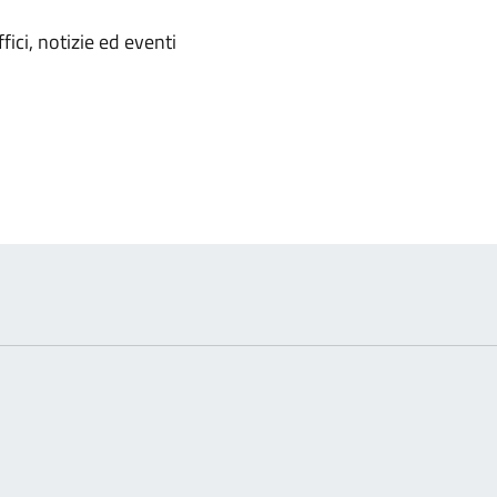
'argomento
ici, notizie ed eventi