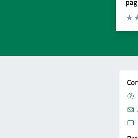
pag
Valut
Va
Con