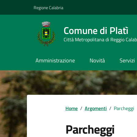
Vai ai contenuti
Vai al footer
Regione Calabria
Comune di Platì
Città Metropolitana di Reggio Calab
Amministrazione
Novità
Servizi
Home
/
Argomenti
/
Parcheggi
Parcheggi